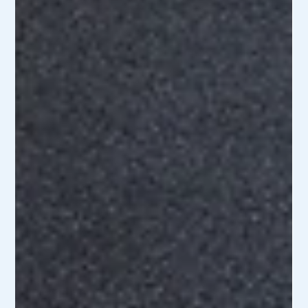
1 juil. 2024
2 min de lecture
SEL 2024 : quoi de neuf docteur ?
SEL 2024 : à l’aube d’une révolution fiscale imminente, les
Sociétés d’Exercice Libéral se préparent à affronter
d’importants changements.