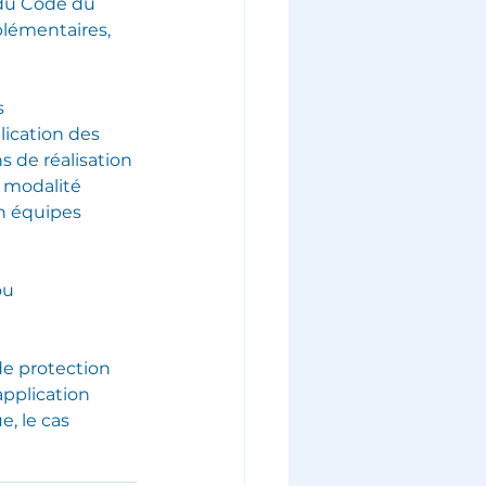
 du Code du 
plémentaires, 
 
lication des 
s de réalisation 
 modalité 
n équipes 
ou 
de protection 
pplication 
, le cas 