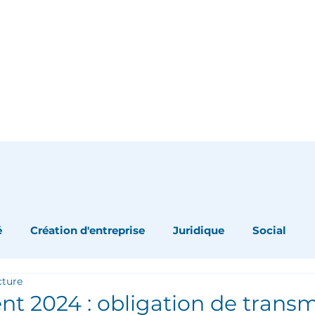
Accueil
Culture Comptable
Nos expertises
é
Création d'entreprise
Juridique
Social
cture
 2024 : obligation de transm