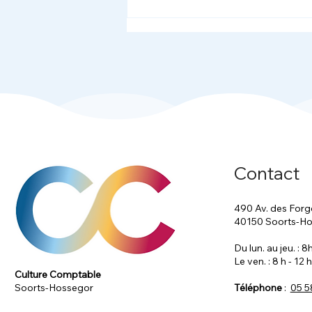
Actualités sociales 2024
Contact
490 Av. des Forg
40150 Soorts-H
Du lun. au jeu. : 
Le ven. : 8 h - 12 h
Culture Comptable
Téléphone
:
05 5
Soorts-Hossegor