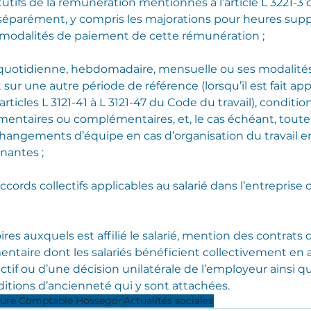
utifs de la rémunération mentionnés à l’article L 3221-3
s séparément, y compris les majorations pour heures sup
t modalités de paiement de cette rémunération ;
 quotidienne, hebdomadaire, mensuelle ou ses modalités
r une autre période de référence (lorsqu’il est fait app
articles L 3121-41 à L 3121-47 du Code du travail), condition
entaires ou complémentaires, et, le cas échéant, toute
hangements d’équipe en cas d’organisation du travail e
nantes ;
cords collectifs applicables au salarié dans l’entreprise 
res auxquels est affilié le salarié, mention des contrats 
ntaire dont les salariés bénéficient collectivement en a
ctif ou d’une décision unilatérale de l’employeur ainsi que
ditions d’ancienneté qui y sont attachées.
ture Comptable Hossegor
Actualités sociales