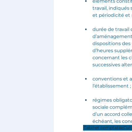
éléments constit
travail, indiqué
et périodicité e
durée de travail
d’aménagement su
dispositions des 
d’heures supplém
concernant les c
successives alter
conventions et ac
l’établissement ;
régimes obligatoi
sociale compléme
d’un accord colle
échéant, les con
Cabinet comptable
Cul