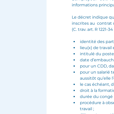
informations principale
Le décret indique q
inscrites au  contrat 
(C. trav. art. R 1221-34 
identité des parti
lieu(x) de travail
intitulé du poste
date d’embauche
pour un CDD, date
pour un salarié t
aussitôt qu’elle l’
le cas échéant, d
droit à la formati
durée du congé p
procédure à obser
travail ;