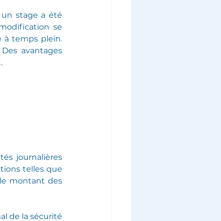
 un stage a été 
odification se 
à temps plein. 
 Des avantages 
.
és journalières 
ions telles que 
 le montant des 
 de la sécurité 