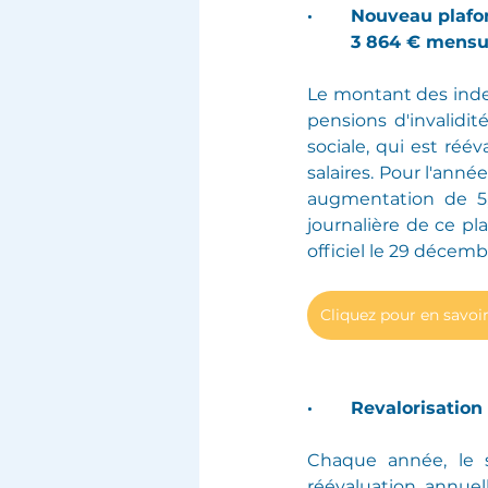
·       Nouveau plaf
        3 864 € m
Le montant des indem
pensions d'invalidité
sociale, qui est réé
salaires. Pour l'anné
augmentation de 5,
journalière de ce pl
officiel le 29 décemb
Cliquez pour en savoir
·       Revalorisatio
Chaque année, le s
réévaluation annuel