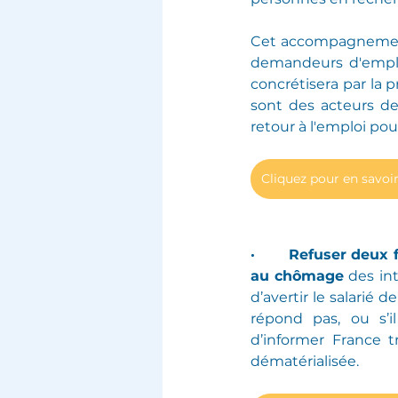
Cet accompagnement
demandeurs d'emploi
concrétisera par la 
sont des acteurs de l
retour à l'emploi pou
Cliquez pour en savoir
·       Refuser deu
au chômage
 des in
d’avertir le salarié 
répond pas, ou s’il
d’informer France t
dématérialisée.