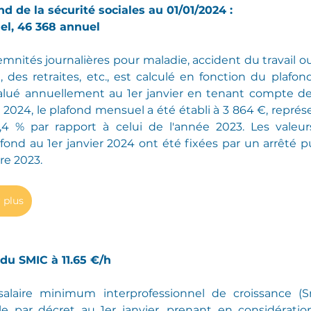
ond de la sécurité sociales au 01/01/2024 : 
ensuel, 46 368 annuel
nités journalières pour maladie, accident du travail ou
, des retraites, etc., est calculé en fonction du plafon
valué annuellement au 1er janvier en tenant compte de 
e 2024, le plafond mensuel a été établi à 3 864 €, représ
4 % par rapport à celui de l'année 2023. Les valeur
afond au 1er janvier 2024 ont été fixées par un arrêté pu
re 2023.
 plus
n du SMIC à 11.65 €/h
alaire minimum interprofessionnel de croissance (S
le par décret au 1er janvier, prenant en considération