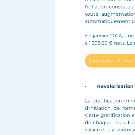
l'inflation constat
toute augmentation
automatiquement un
En janvier 2024, une 
à 1 398,69 € nets. Le
Cliquez pour en savoir
·       Revalorisatio
La gratification mi
d'initiation, de for
Cette gratification e
de chaque mois. Il e
salaire et est soumis