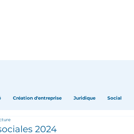
Accueil
Culture Comptable
Nos expertises
é
Création d'entreprise
Juridique
Social
cture
sociales 2024